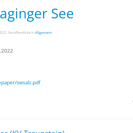
aginger See
 2022
. Veröffentlicht in
Allgemein
.
7.2022
epaper/swsalz.pdf