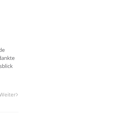
de
dankte
sblick
Weiter