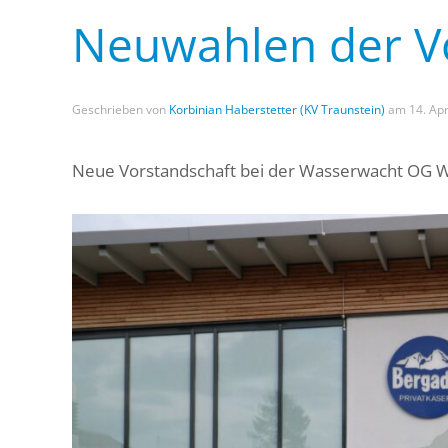
Neuwahlen der V
Geschrieben von
Korbinian Haberstetter (KV Traunstein)
am
14. Apr
Neue Vorstandschaft bei der Wasserwacht OG 