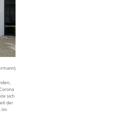
termann)
nden,
 Corona
te sich
eit der
. Im